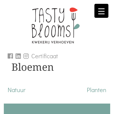
Skip
to
content
Certificaat
Bloemen
Bericht
Natuur
Planten
navigatie