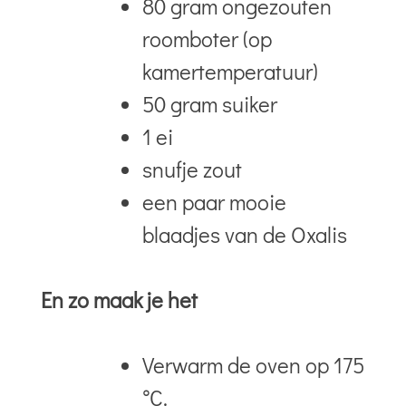
80 gram ongezouten
roomboter (op
kamertemperatuur)
50 gram suiker
1 ei
snufje zout
een paar mooie
blaadjes van de Oxalis
En zo maak je het
Verwarm de oven op 175
°C.