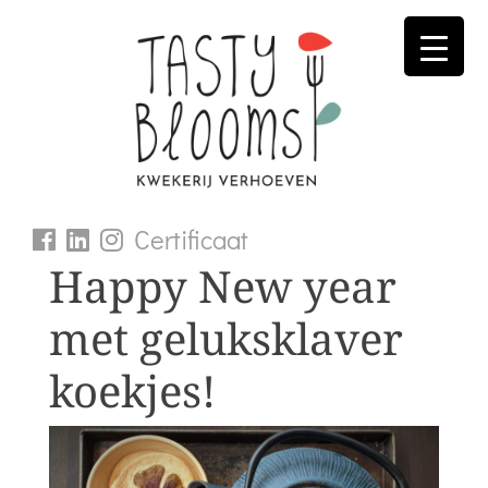
Skip
to
content
Certificaat
Happy New year
met geluksklaver
koekjes!